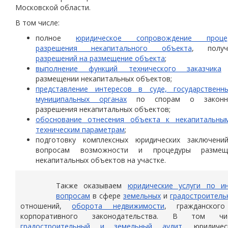
Московской области.
В том числе:
полное
юридическое сопровождение проце
разрешения некапитального объекта
, получ
разрешений на размещение объекта
;
выполнение функций технического заказчика
размещении некапитальных объектов;
представление интересов в суде, государственн
муниципальных органах
по спорам о законн
разрешения некапитальных объектов;
обоснование отнесения объекта к некапитальны
техническим параметрам
;
подготовку комплексных юридических заключени
вопросам возможности и процедуры размещ
некапитальных объектов на участке.
Также оказываем
юридические услуги по и
вопросам
в сфере
земельных
и
градостроитель
отношений,
оборота недвижимости
, гражданског
корпоративного законодательства. В том чи
градостроительный и земельный аудит
, юридичес