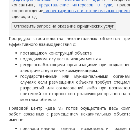
консалтинг,
представление интересов в суде
, право
сопровождение
инвестиционных и строительных проек
сделок, и т.д.
Отправить запрос на оказание юридических услуг
Процедура
строительства некапитальных объектов
тре
эффективного взаимодействия с:
поставщиком конструкций объекта.
подрядчиком, осуществляющим монтаж
ресурсоснабжающими организациями при подключен
электричеству и иным коммуникациям.
государственными или муниципальными органа
случаях если размещения объекта требует специал
разрешений или согласований, либо при возникнов
претензий со стороны контролирующих органов на 
монтажа объекта.
Правовой центр «Два М» готов осуществить весь комп
работ связанных с
размещением некапитальных объект
именно:
предварительная оценка возможности
размещ